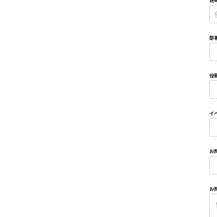
連
*
部
*
役
*
イ
*
お
*
お
*