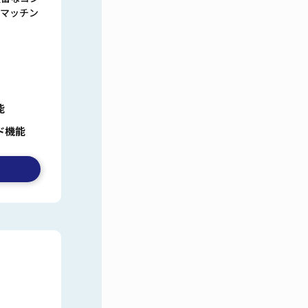
マッチン
能
ド機能