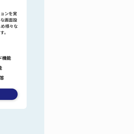
ションを実
ルな画面設
じめ様々な
す。
ド機能
能
答