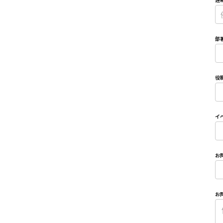
連
*
部
*
役
*
イ
*
お
*
お
*