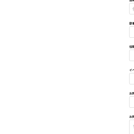
連
*
部
*
役
*
イ
*
お
*
お
*