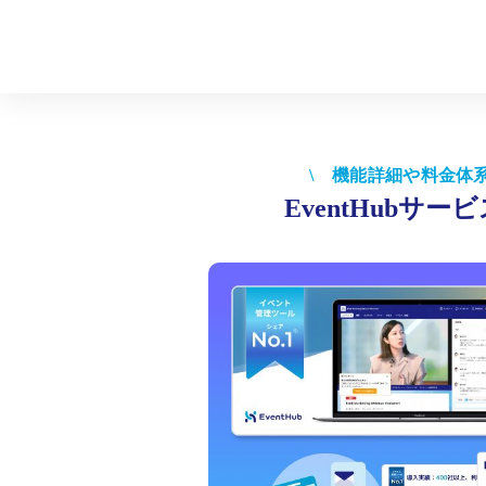
\ 機能詳細や料金体
EventHubサ