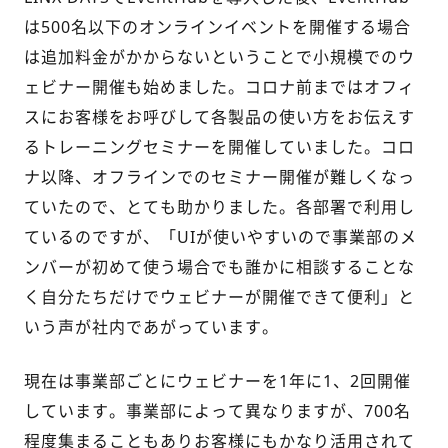
は500名
以下のオンラインイベントを開催する場合
は追加料金がかからない
ということで小規模での
ウ
ェビナー
開催
も始めました。コロナ前までは
オフィ
スにお客様をお呼びして各製品の使い方
をお伝えす
るトレーニング
セミナー
を開催していました
。
コロ
ナ
以降、オフラインでのセミナー開催が難しくなっ
ていたので、
とても助かりました。各部署で利用し
ているのですが、「UIが使いやすいので事業部
のメ
ンバーが
初めて
使う場合で
も
誰かに相談することな
く
自分たち
だけ
で
ウェビナーが開催
できて便利」と
いう声が社内で
あ
がっています。
現在は事業部ごとにウェビナーを1年に1、2回開催
しています。事業部によって異なりますが、700名
程度集まることもありお客様にもかなり活用されて