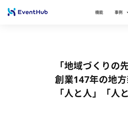
機能
事例
「地域づくりの
創業147年の地
「人と人」「人